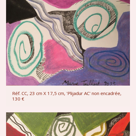
Réf. CC, 23 cm X 17,5 cm, 'Plijadur AC' non encadrée,
130 €