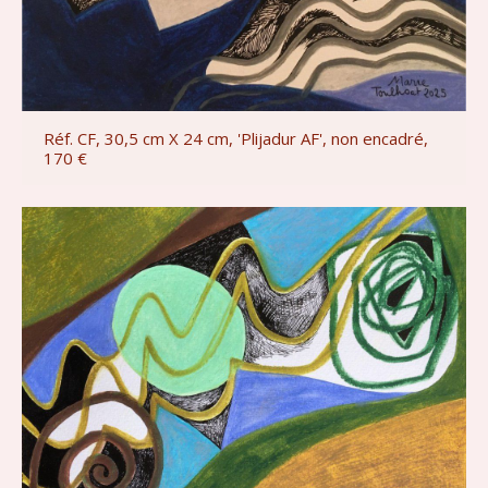
Réf. CF, 30,5 cm X 24 cm, 'Plijadur AF', non encadré,
170 €