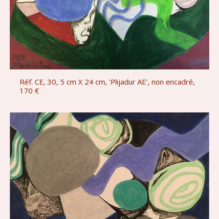
Réf. CE, 30, 5 cm X 24 cm, 'Plijadur AE', non encadré,
170 €