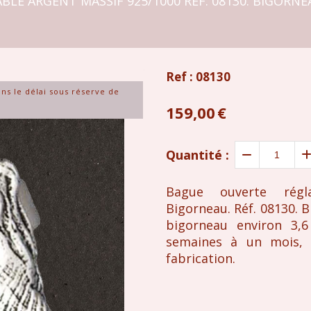
LE ARGENT MASSIF 925/1000 RÉF. 08130. BIGORNE
Ref :
08130
ans le délai sous réserve de
159,00
€
Quantité :
Bague ouverte régl
Bigorneau. Réf. 08130. 
bigorneau environ 3,6
semaines à un mois, 
fabrication.