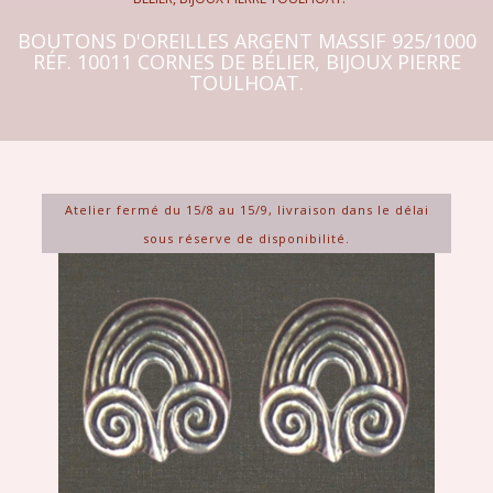
BOUTONS D'OREILLES ARGENT MASSIF 925/1000
RÉF. 10011 CORNES DE BÉLIER, BIJOUX PIERRE
TOULHOAT.
Atelier fermé du 15/8 au 15/9, livraison dans le délai
sous réserve de disponibilité.