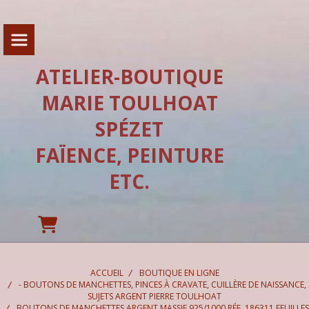
Panneau de gestion des cookies
ATELIER-BOUTIQUE
MARIE TOULHOAT
SPÉZET
FAÏENCE, PEINTURE
ETC.
ACCUEIL
BOUTIQUE EN LIGNE
- BOUTONS DE MANCHETTES, PINCES À CRAVATE, CUILLÈRE DE NAISSANCE,
SUJETS ARGENT PIERRE TOULHOAT
BOUTONS DE MANCHETTES ARGENT MASSIF 925/1000 RÉF. 186311 FEUILLES