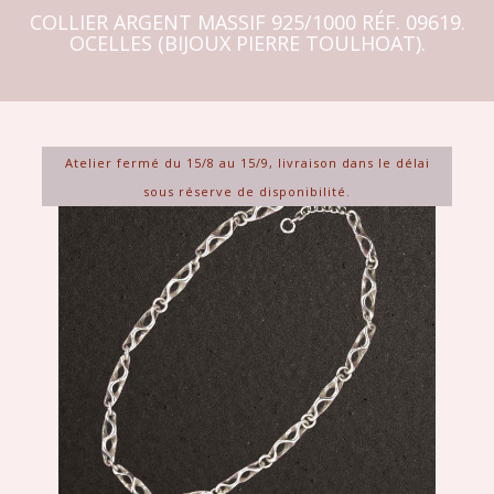
COLLIER ARGENT MASSIF 925/1000 RÉF. 09619.
OCELLES (BIJOUX PIERRE TOULHOAT).
Atelier fermé du 15/8 au 15/9, livraison dans le délai
sous réserve de disponibilité.