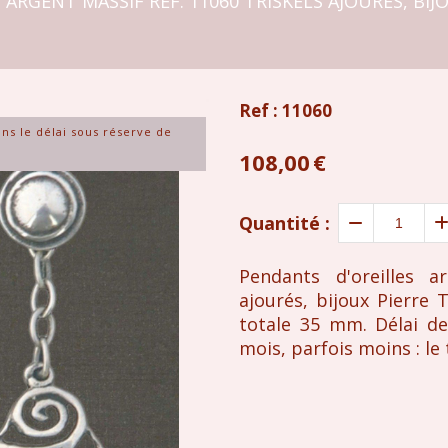
ARGENT MASSIF RÉF. 11060 TRISKELS AJOURÉS, BI
Ref :
11060
ans le délai sous réserve de
108,00
€
Quantité :
Pendants d'oreilles a
ajourés, bijoux Pierre
totale 35 mm. Délai de
mois, parfois moins : le