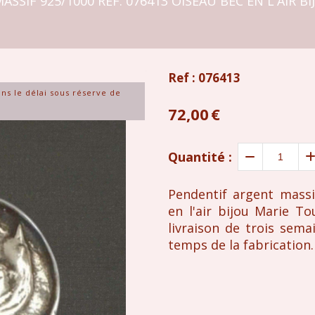
SSIF 925/1000 RÉF. 076413 OISEAU BEC EN L'AIR 
Ref :
076413
ans le délai sous réserve de
72,00
€
Quantité :
Pendentif argent massi
en l'air bijou Marie T
livraison de trois sema
temps de la fabrication.