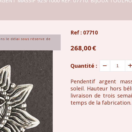
GENT MASSIF 925/1000 RÉF. 07710. BIJOUX TOULHOA
Ref :
07710
ans le délai sous réserve de
268,00
€
Quantité :
Pendentif argent mass
soleil. Hauteur hors bél
livraison de trois sema
temps de la fabrication.